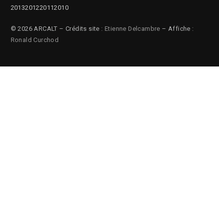
2013
2012
2011
2010
© 2026 ARCALT – Crédits site :
Etienne Delcambre
– Affiche :
Ronald Curchod