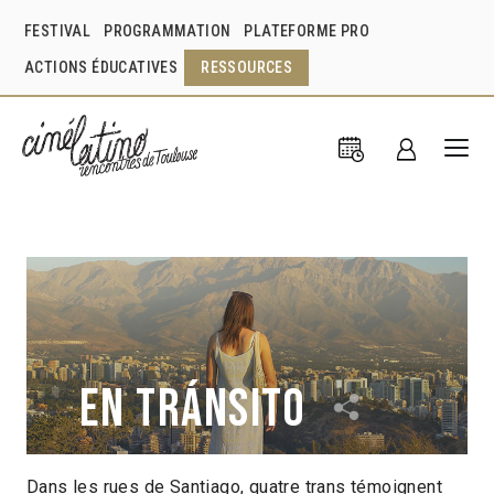
FESTIVAL
PROGRAMMATION
PLATEFORME PRO
ACTIONS ÉDUCATIVES
RESSOURCES
En tránsito
Dans les rues de Santiago, quatre trans témoignent
Gallardo Constanza
Chili
2017
1h07