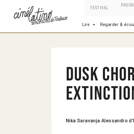
PROG
FESTIVAL
Lire
Regarder & écou
Dusk Chor
Extincti
Nika Saravanja
Alessandro d'