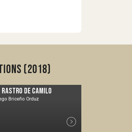
tions (2018)
l Rastro de Camilo
En tránsito
ego Briceño Orduz
Gallardo Consta
Next