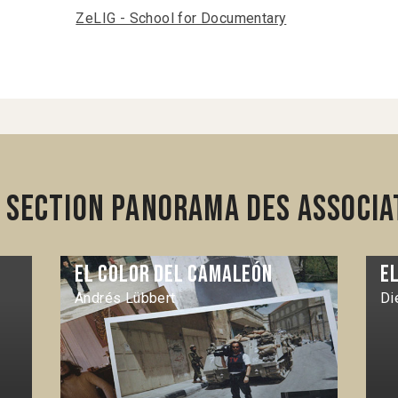
ZeLIG - School for Documentary
 section Panorama des associa
El Color del camaleón
E
Andrés Lübbert
Di