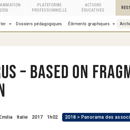
RAMMATION
PLATEFORME
ACTIONS
RES
2026
PROFESSIONNELLE
ÉDUCATIVES
ter
Dossiers pédagogiques
Éléments graphiques
Archi
us – Based on Frag
on
Emilia
Italie
2017
1h02
2018 > Panorama des associ