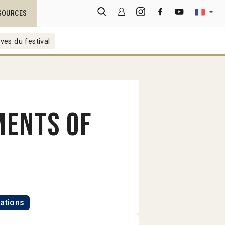
SOURCES
ves du festival
ments of
ations