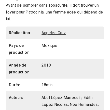
Avant de sombrer dans l’obscurité, il doit trouver un
2019 > Compétition Court-métrage
foyer pour Patrocinia, une femme âgée qui dépend de
lui.
Réalisation
Ángeles Cruz
Pays de
Mexique
production
Année de
2018
production
Durée
18min
Acteurs
Abel López Marroquín, Edith
López Nicolás, Noé Hernández,