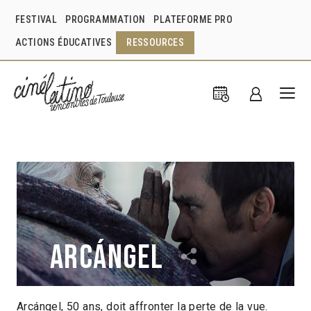
FESTIVAL
PROGRAMMATION
PLATEFORME PRO
ACTIONS ÉDUCATIVES
RESSOURCES
Arcángel
Arcángel, 50 ans, doit affronter la perte de la vue.
Ángeles Cruz
Mexique
2018
18min