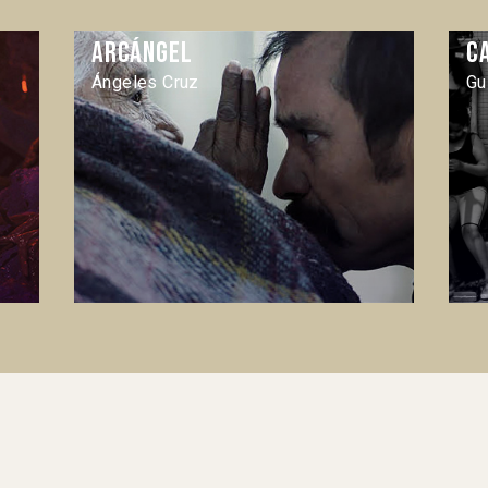
Arcángel
C
Ángeles Cruz
Gu