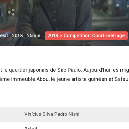
e
ésil
2018
25min
2019 > Compétition Court-métrage
 le quartier japonais de São Paulo. Aujourd’hui les mig
ême immeuble Abou, le jeune artiste guinéen et Satsu
Vinícius Silva
Pedro Nishi