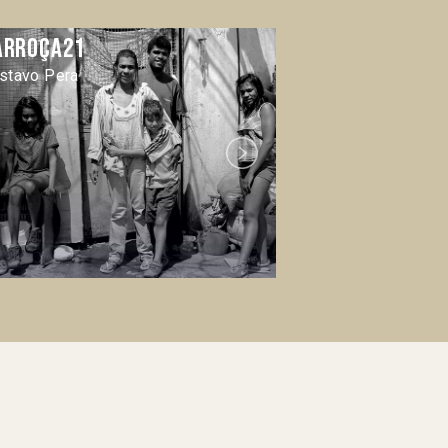
arroça21
Casi famoso
stavo Pera
Gonzalo Díaz
Next