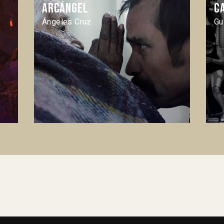
Arcángel
C
Ángeles Cruz
Gu