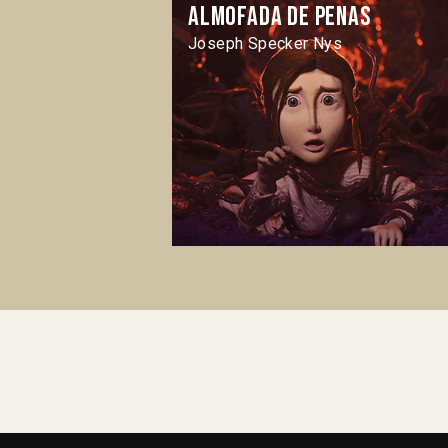
Almofada de penas
Joseph Specker Nys