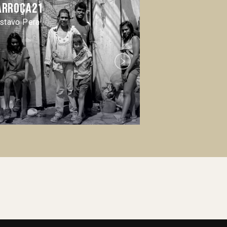
arroça21
Casi famoso
stavo Pera
Gonzalo Díaz
Next