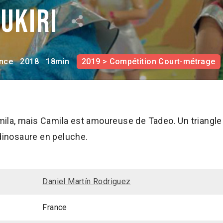
Tukiri
nce
2018
18min
2019 > Compétition Court-métrage
ila, mais Camila est amoureuse de Tadeo. Un triangl
inosaure en peluche.
Daniel Martín Rodriguez
France