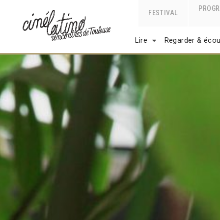
PROG
FESTIVAL
Lire
Regarder & écou