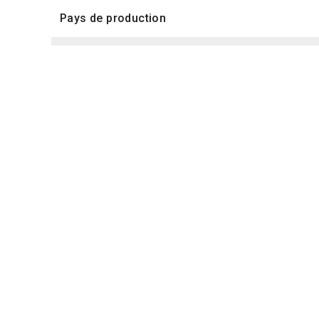
Pays de production
Année de production
Durée
Acteurs
Titre français
Précédentes éditions