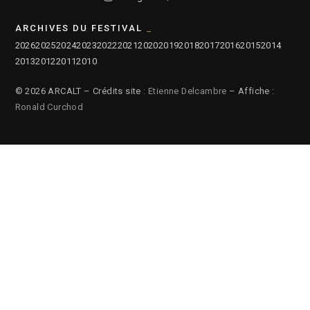
ARCHIVES DU FESTIVAL
2026
2025
2024
2023
2022
2021
2020
2019
2018
2017
2016
2015
2014
2013
2012
2011
2010
© 2026 ARCALT – Crédits site :
Etienne Delcambre
– Affiche :
Ronald Curchod