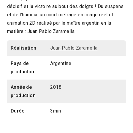
décisif et la victoire au bout des doigts ! Du suspens
3min
et de l’humour, un court métrage en image réel et
2019 > Imaginaires animés
animation 2D réalisé par le maître argentin en la
matière : Juan Pablo Zaramella.
2019 > Jeune Public
Réalisation
Juan Pablo Zaramella
Pays de
Argentine
production
Année de
2018
production
Durée
3min