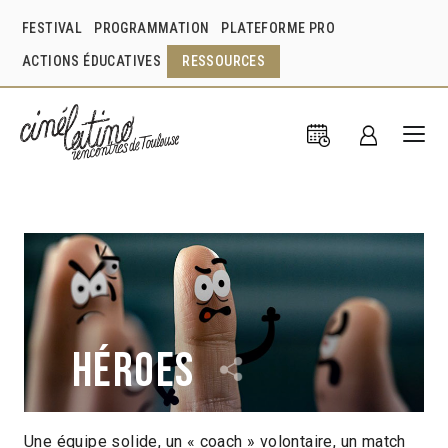
FESTIVAL
PROGRAMMATION
PLATEFORME PRO
ACTIONS ÉDUCATIVES
RESSOURCES
Héroes
Une équipe solide, un « coach » volontaire, un match
Juan Pablo Zaramella
Argentine
2018