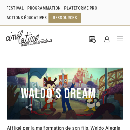
FESTIVAL
PROGRAMMATION
PLATEFORME PRO
ACTIONS ÉDUCATIVES
RESSOURCES
Waldo’s Dream
Affligé par la malformation de son fils, Waldo Alegría
José Ignacio Navarro
Jorge Campusano