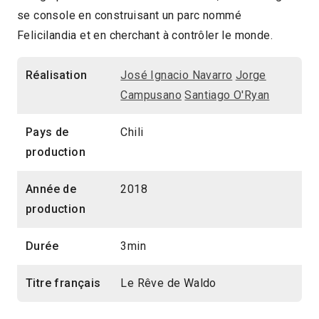
se console en construisant un parc nommé
Santiago O'Ryan
Felicilandia et en cherchant à contrôler le monde.
Chili
2018
3min
2019 > Imaginaires animés
Réalisation
José Ignacio Navarro
Jorge
Campusano
Santiago O'Ryan
Pays de
Chili
production
Année de
2018
production
Durée
3min
Titre français
Le Rêve de Waldo