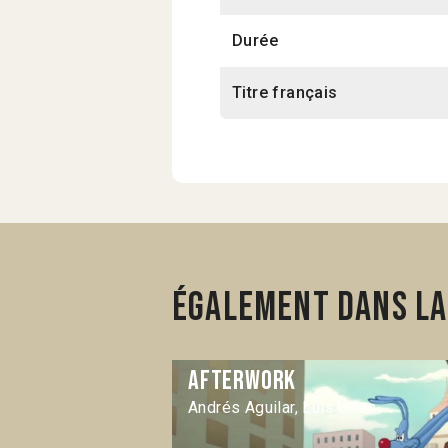
Durée
Titre français
Également dans la 
Afterwork
Andrés Aguilar, Luis Úson