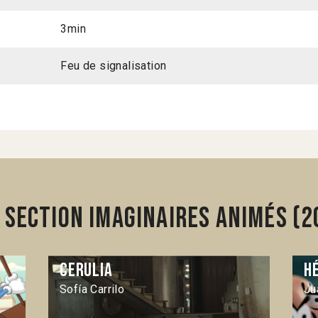
3min
Feu de signalisation
section Imaginaires animés (2
Cerulia
H
Sofía Carrilo
Ju