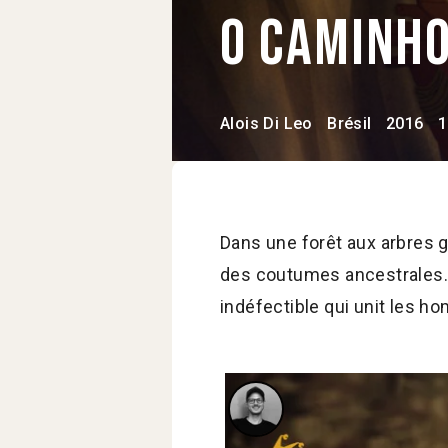
O caminho
Alois Di Leo
Brésil
2016
1
Dans une forêt aux arbres gé
des coutumes ancestrales. E
indéfectible qui unit les h