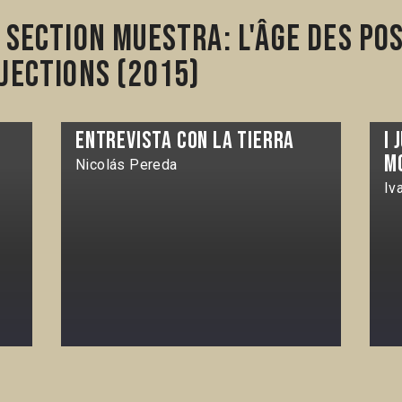
section Muestra: L'âge des pos
jections (2015)
Entrevista con la tierra
I 
m
Nicolás Pereda
Iv