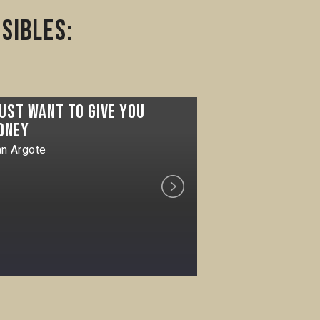
sibles:
just want to give you
It rolls
oney
Ivan Argote
an Argote
Next