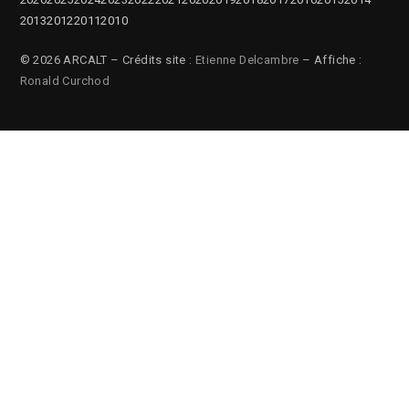
2013
2012
2011
2010
© 2026 ARCALT – Crédits site :
Etienne Delcambre
– Affiche :
Ronald Curchod