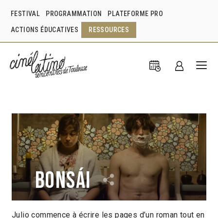
FESTIVAL
PROGRAMMATION
PLATEFORME PRO
ACTIONS ÉDUCATIVES
RESSOURCES
Bonsái
Julio commence à écrire les pages d’un roman tout en
Cristián Jiménez
Chili
2011
1h35