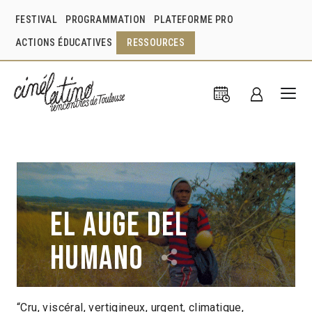
FESTIVAL
PROGRAMMATION
PLATEFORME PRO
ACTIONS ÉDUCATIVES
RESSOURCES
El Auge del
humano
“Cru, viscéral, vertigineux, urgent, climatique,
Eduardo Williams
Argentine
2016
1h40