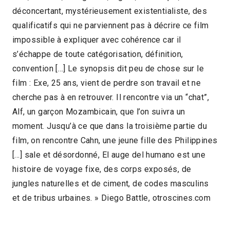
déconcertant, mystérieusement existentialiste, des
2018 > Cartes blanches
qualificatifs qui ne parviennent pas à décrire ce film
2018 > Séances spéciales
impossible à expliquer avec cohérence car il
s’échappe de toute catégorisation, définition,
convention […] Le synopsis dit peu de chose sur le
film : Exe, 25 ans, vient de perdre son travail et ne
cherche pas à en retrouver. Il rencontre via un “chat”,
Alf, un garçon Mozambicain, que l’on suivra un
moment. Jusqu’à ce que dans la troisième partie du
film, on rencontre Cahn, une jeune fille des Philippines
[…] sale et désordonné, El auge del humano est une
histoire de voyage fixe, des corps exposés, de
jungles naturelles et de ciment, de codes masculins
et de tribus urbaines. » Diego Battle, otroscines.com