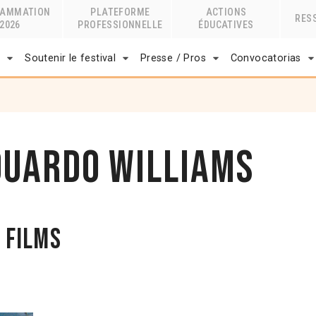
RAMMATION
PLATEFORME
ACTIONS
RES
2026
PROFESSIONNELLE
ÉDUCATIVES
r
Soutenir le festival
Presse / Pros
Convocatorias
duardo Williams
 films