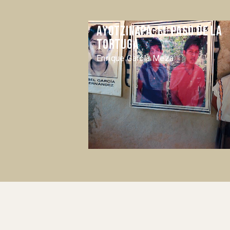
Ayotzinapa, el paso de la
tortuga
Enrique García Meza