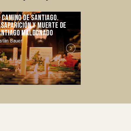
l camino de Santiago.
El País roto
esaparición y muerte de
Melissa Silva Fr
antiago Maldonado
istán Bauer
Next