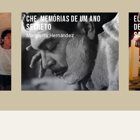
Che, memórias de um ano
E
secreto
D
S
Margarita Hernández
Tr