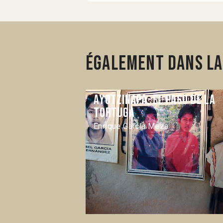
Également dans la
Ayotzinapa, el paso de la
tortuga
Enrique García Meza