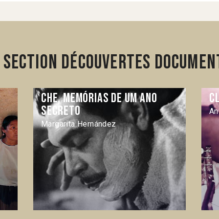
 section Découvertes Document
Che, memórias de um ano
C
secreto
An
Margarita Hernández