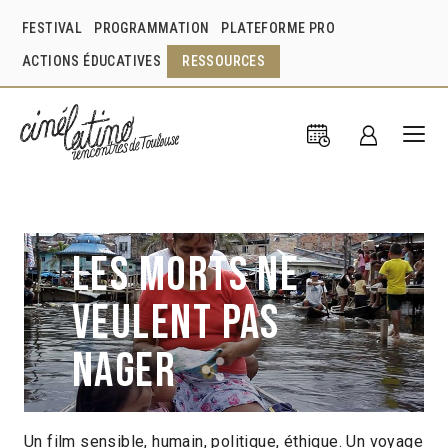
FESTIVAL
PROGRAMMATION
PLATEFORME PRO
ACTIONS ÉDUCATIVES
RESSOURCES
Les Morts ne
veulent pas
nager
Un film sensible, humain, politique, éthique. Un voyage
Brigitte Bousquet
Marco Bentz
France