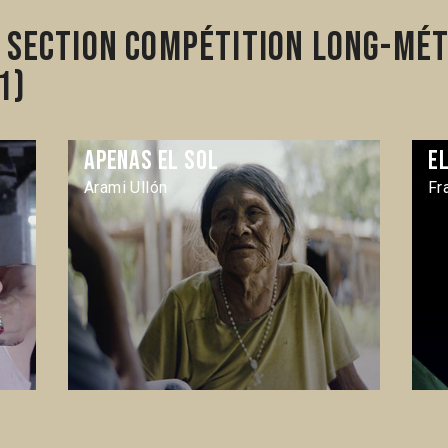
 section Compétition Long-mé
1)
Apenas el sol
El
Arami Ullón
Fr