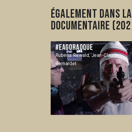
Également dans la
documentaire (202
#eagoraoque
Rubens Rewald, Jean-Claude
Bernardet