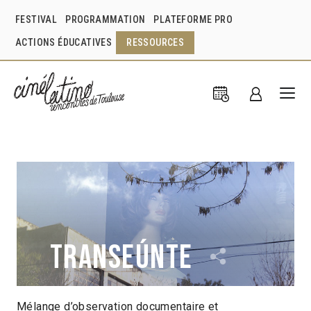
FESTIVAL
PROGRAMMATION
PLATEFORME PRO
ACTIONS ÉDUCATIVES
RESSOURCES
Transeúnte
Mélange d’observation documentaire et
Pablo Pintor
Argentine
2021
1h03