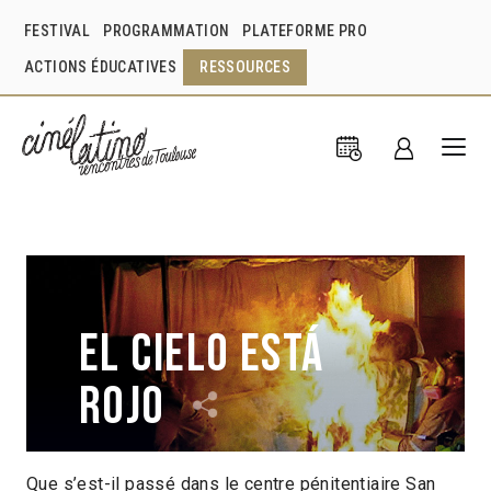
FESTIVAL
PROGRAMMATION
PLATEFORME PRO
ACTIONS ÉDUCATIVES
RESSOURCES
El Cielo está
rojo
Que s’est-il passé dans le centre pénitentiaire San
Francina Carbonell
Chili
2020
1h13