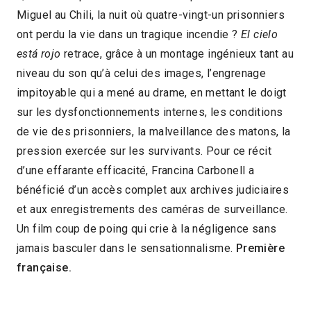
Miguel au Chili, la nuit où quatre-vingt-un prisonniers
2021 > Compétition Long-métrage
ont perdu la vie dans un tragique incendie ?
El cielo
documentaire
está rojo
retrace, grâce à un montage ingénieux tant au
niveau du son qu’à celui des images, l’engrenage
2021 > Films primés - Session juin
impitoyable qui a mené au drame, en mettant le doigt
sur les dysfonctionnements internes, les conditions
de vie des prisonniers, la malveillance des matons, la
pression exercée sur les survivants. Pour ce récit
d’une effarante efficacité, Francina Carbonell a
bénéficié d’un accès complet aux archives judiciaires
et aux enregistrements des caméras de surveillance.
Un film coup de poing qui crie à la négligence sans
jamais basculer dans le sensationnalisme.
Première
française.