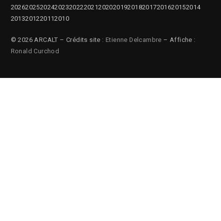
2026
2025
2024
2023
2022
2021
2020
2019
2018
2017
2016
2015
2014
2013
2012
2011
2010
© 2026 ARCALT – Crédits site :
Etienne Delcambre
– Affiche :
Ronald Curchod