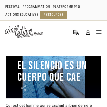
FESTIVAL
PROGRAMMATION
PLATEFORME PRO
ACTIONS ÉDUCATIVES
RESSOURCES
El Silencio es un
cuerpo que cae
Qui est cet homme qui se cachait si bien derrière
Agustina Comedi
Argentine
2017
1h15