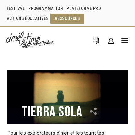
FESTIVAL
PROGRAMMATION
PLATEFORME PRO
ACTIONS ÉDUCATIVES
RESSOURCES
Tierra sola
Pour les explorateurs d’hier et les touristes
Tiziana Panizza
Chili
2017
1h47