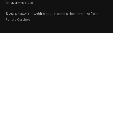
2013
2012
2011
2010
© 2026 ARCALT – Crédits site :
Etienne Delcambre
– Affiche :
Ronald Curchod