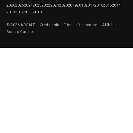
2026
2025
2024
2023
2022
2021
2020
2019
2018
2017
2016
2015
2014
2013
2012
2011
2010
© 2026 ARCALT – Crédits site :
Etienne Delcambre
– Affiche :
Ronald Curchod