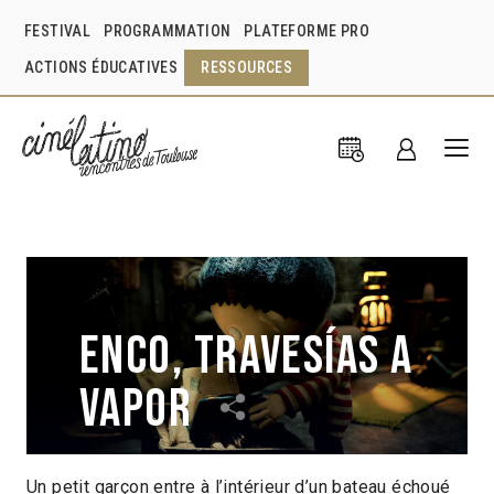
FESTIVAL
PROGRAMMATION
PLATEFORME PRO
ACTIONS ÉDUCATIVES
RESSOURCES
Enco, travesías a
vapor
Un petit garçon entre à l’intérieur d’un bateau échoué
Gabriela Salguero
Ignacio Ruiz
Chili
2011