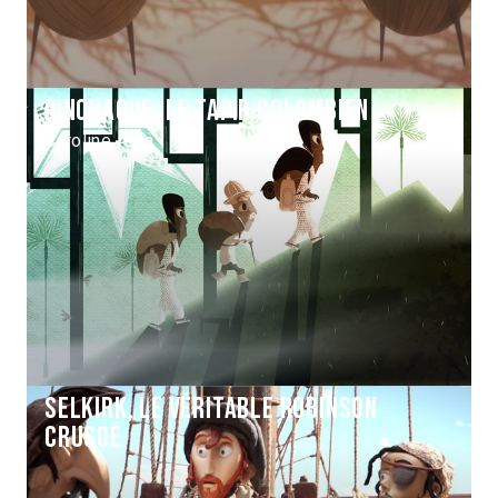
Pinchaque, le tapir colombien
Caroline Attia
Selkirk, le véritable Robinson
Crusoé