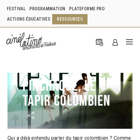
FESTIVAL
PROGRAMMATION
PLATEFORME PRO
ACTIONS ÉDUCATIVES
RESSOURCES
Pinchaque, le
tapir colombien
Qui a déjà entendu parler du tapir colombien ? Comme
Caroline Attia
Colombie
2011
5min