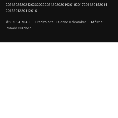
2026
2025
2024
2023
2022
2021
2020
2019
2018
2017
2016
2015
2014
2013
2012
2011
2010
© 2026 ARCALT – Crédits site :
Etienne Delcambre
– Affiche :
Ronald Curchod