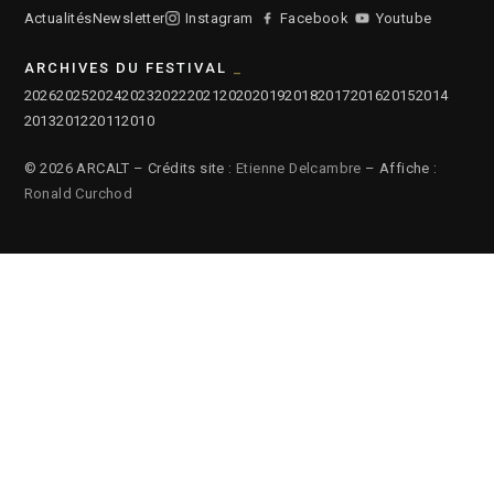
Actualités
Newsletter
Instagram
Facebook
Youtube
ARCHIVES DU FESTIVAL
2026
2025
2024
2023
2022
2021
2020
2019
2018
2017
2016
2015
2014
2013
2012
2011
2010
© 2026 ARCALT – Crédits site :
Etienne Delcambre
– Affiche :
Ronald Curchod