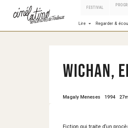
PROG
FESTIVAL
Lire
Regarder & écou
Wichan, e
Magaly Meneses
1994
27m
Fiction qui traite d’un pro