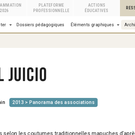
RAMMATION
PLATEFORME
ACTIONS
RES
2026
PROFESSIONNELLE
ÉDUCATIVES
ter
Dossiers pédagogiques
Éléments graphiques
Archi
l juicio
in
2013 > Panorama des associations
cès selon les coutumes traditionnelles mapuches d’apr