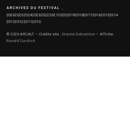
ARCHIVES DU FESTIVAL
2026
2025
2024
2023
2022
2021
2020
2019
2018
2017
2016
2015
2014
2013
2012
2011
2010
© 2026 ARCALT – Crédits site :
Etienne Delcambre
– Affiche :
Ronald Curchod