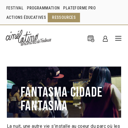
FESTIVAL
PROGRAMMATION
PLATEFORME PRO
ACTIONS ÉDUCATIVES
RESSOURCES
Fantasma cidade
fantasma
La nuit, une autre vie s’installe au coeur du parc où les
Pedro Beiler
Amanda Devulsky
Brésil
2016