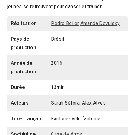
jeunes se retrouvent pour danser et traîner.
13min
2018 > Compétition Court-métrage
Réalisation
Pedro Beiler
Amanda Devulsky
Pays de
Brésil
production
Année de
2016
production
Durée
13min
Acteurs
Sarah Séfora, Alex Alves
Titre français
Fantôme ville fantôme
Société de
Casa de Arroz