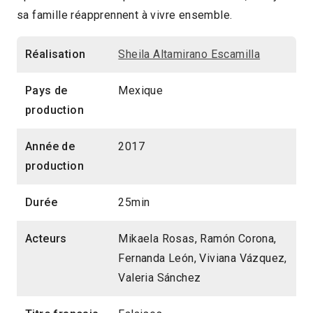
sa famille réapprennent à vivre ensemble.
25min
2018 > Compétition Court-métrage
Réalisation
Sheila Altamirano Escamilla
Pays de
Mexique
production
Année de
2017
production
Durée
25min
Acteurs
Mikaela Rosas, Ramón Corona,
Fernanda León, Viviana Vázquez,
Valeria Sánchez