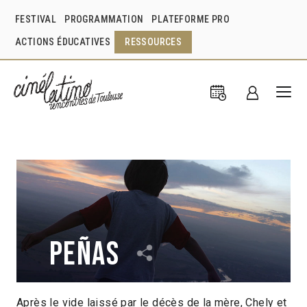
FESTIVAL
PROGRAMMATION
PLATEFORME PRO
ACTIONS ÉDUCATIVES
RESSOURCES
Peñas
Après le vide laissé par le décès de la mère, Chely et
Sheila Altamirano Escamilla
Mexique
2017