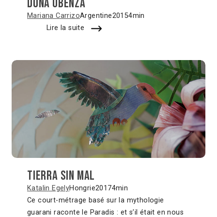
Doña Ubenza
Mariana Carrizo
Argentine
2015
4min
Lire la suite
Tierra sin mal
Katalin Egely
Hongrie
2017
4min
Ce court-métrage basé sur la mythologie
guarani raconte le Paradis : et s’il était en nous