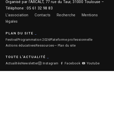
Organisé par l’ARCALT, 77 rue du Taur, 31000 Toulouse –
Téléphone : 05 61 32 98 83
L’association
Contacts
Recherche
Mentions
légales
PLAN DU SITE
Festival
Programmation 2026
Plateforme professionnelle
Actions éducatives
Ressources
— Plan du site
TOUTE L'ACTUALITÉ
Actualités
Newsletter
Instagram
Facebook
Youtube
ARCHIVES DU FESTIVAL
2026
2025
2024
2023
2022
2021
2020
2019
2018
2017
2016
2015
2014
2013
2012
2011
2010
© 2026 ARCALT – Crédits site :
Etienne Delcambre
– Affiche :
Ronald Curchod