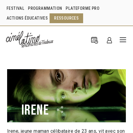
FESTIVAL
PROGRAMMATION
PLATEFORME PRO
ACTIONS ÉDUCATIVES
RESSOURCES
Irene
Irene, jeune maman célibataire de 23 ans, vit avec son
Alexandra Latishev
Costa Rica
2013