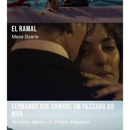
El Ramal
Mena Duarte
Fernando que ganhou um passaro do
mar
Helvécio Marins Jr., Felipe Bragança