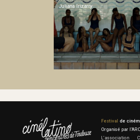
Juliana Irizarry
Festival
de cinéma
Organisé par l’AR
L’association
C