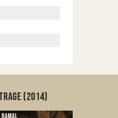
trage (2014)
l Ramal
Fernando qu