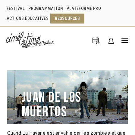
FESTIVAL
PROGRAMMATION
PLATEFORME PRO
ACTIONS ÉDUCATIVES
RESSOURCES
Juan de los
muertos
Quand La Havane est envahie par les zombies et que
Alejandro Brugués
Espagne
2011
1h34