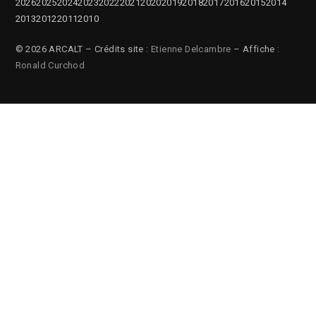
2026
2025
2024
2023
2022
2021
2020
2019
2018
2017
2016
2015
2014
2013
2012
2011
2010
© 2026 ARCALT – Crédits site :
Etienne Delcambre
– Affiche :
Ronald Curchod