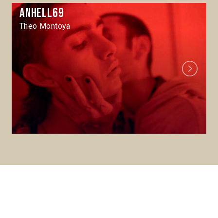
Anhell69
Theo Montoya
Next