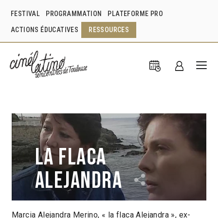
FESTIVAL
PROGRAMMATION
PLATEFORME PRO
ACTIONS ÉDUCATIVES
RESSOURCES
La Flaca
Alejandra
Marcia Alejandra Merino, « la flaca Alejandra », ex-
Guy Girard
Carmen Castillo
Chili
1994