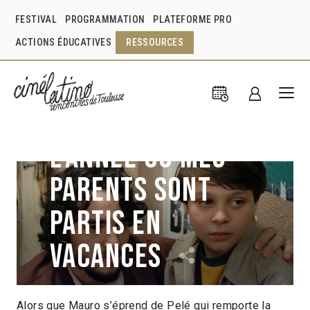
FESTIVAL
PROGRAMMATION
PLATEFORME PRO
ACTIONS ÉDUCATIVES
RESSOURCES
L’Année où mes
parents sont
partis en
vacances
Alors que Mauro s’éprend de Pelé qui remporte la
Cao Hamburger
Brésil
2006
1h45