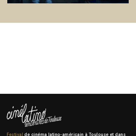
Festival
de cinéma latino-américain à Toulouse et dans