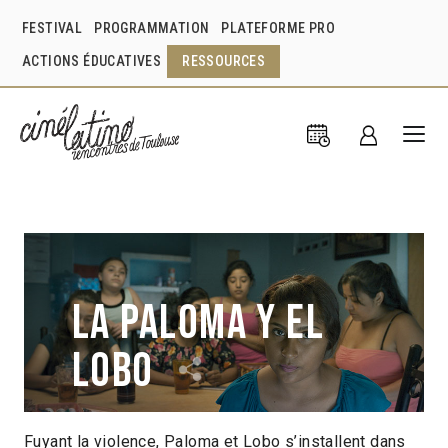
FESTIVAL
PROGRAMMATION
PLATEFORME PRO
ACTIONS ÉDUCATIVES
RESSOURCES
La Paloma y el
Lobo
Fuyant la violence, Paloma et Lobo s’installent dans
Carlos Lenin
Mexique
2019
1h46