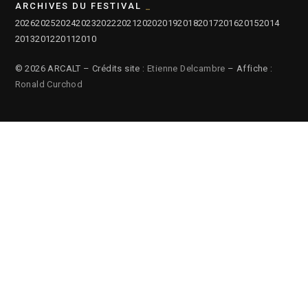
ARCHIVES DU FESTIVAL
2026
2025
2024
2023
2022
2021
2020
2019
2018
2017
2016
2015
2014
2013
2012
2011
2010
© 2026 ARCALT – Crédits site :
Etienne Delcambre
– Affiche :
Ronald Curchod