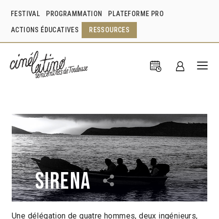
FESTIVAL
PROGRAMMATION
PLATEFORME PRO
ACTIONS ÉDUCATIVES
RESSOURCES
Sirena
Une délégation de quatre hommes, deux ingénieurs,
Carlos Piñeiro
Bolivie
2019
1h15