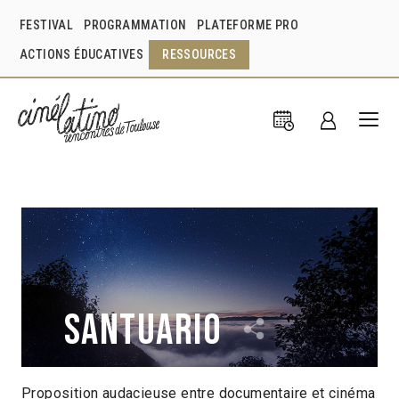
FESTIVAL
PROGRAMMATION
PLATEFORME PRO
ACTIONS ÉDUCATIVES
RESSOURCES
Santuario
Proposition audacieuse entre documentaire et cinéma
Joshua Gil
Mexique
2019
1h23