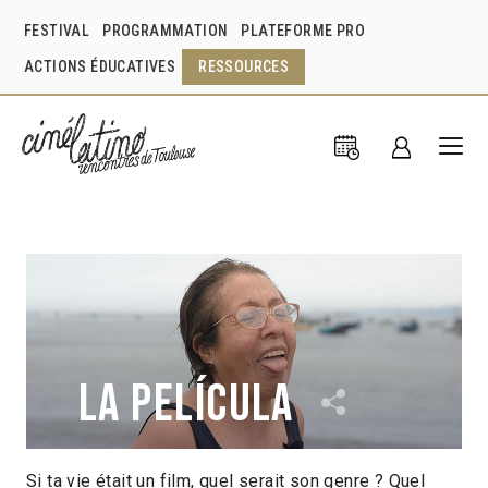
FESTIVAL
PROGRAMMATION
PLATEFORME PRO
ACTIONS ÉDUCATIVES
RESSOURCES
La Película
Si ta vie était un film, quel serait son genre ? Quel
Andrea Lovatón
Pérou
2019
8min