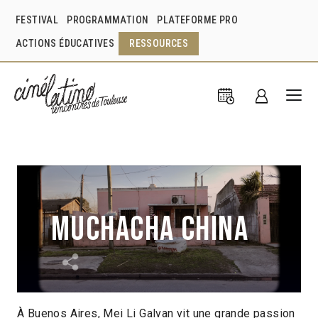
FESTIVAL
PROGRAMMATION
PLATEFORME PRO
ACTIONS ÉDUCATIVES
RESSOURCES
Muchacha China
À Buenos Aires, Mei Li Galvan vit une grande passion
Sofía Medrano
Argentine
2019
5min