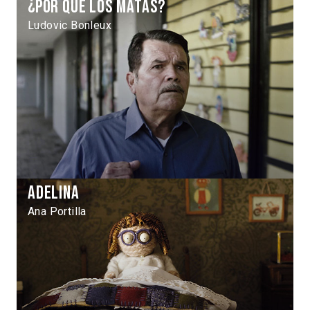
¿Por qué los matas?
Ludovic Bonleux
Adelina
Ana Portilla