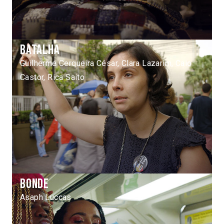
Batalha
Guilherme Cerqueira César, Clara Lazarim, Caio
Castor, Rica Saito
Bonde
Asaph Luccas