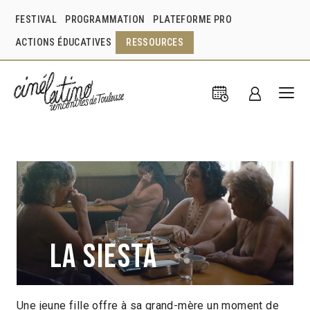
FESTIVAL
PROGRAMMATION
PLATEFORME PRO
ACTIONS ÉDUCATIVES
RESSOURCES
La Siesta
Une jeune fille offre à sa grand-mère un moment de
Federico Luis Tachella
Argentine
2019