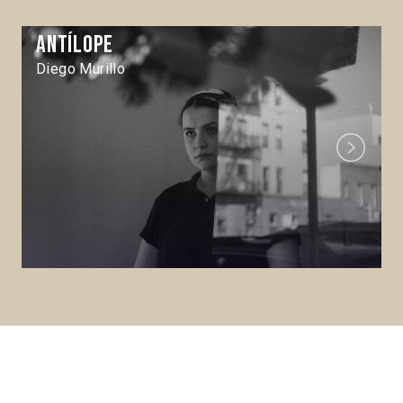
Antílope
Diego Murillo
Next