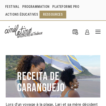
FESTIVAL
PROGRAMMATION
PLATEFORME PRO
ACTIONS ÉDUCATIVES
RESSOURCES
Receita de
caranguejo
Lors d’un voyage à la plage, Lari et sa mère décident
Issis Valenzuela
Brésil
2019
20min