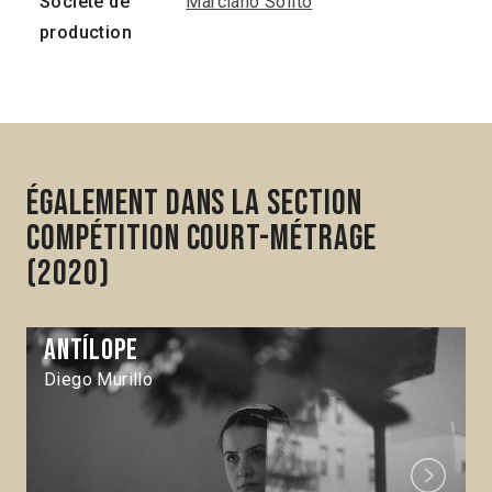
Société de
Marciano Solito
production
Également dans la section
Compétition Court-métrage
(2020)
Antílope
Diego Murillo
Next