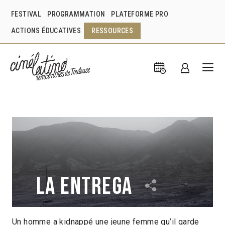
FESTIVAL
PROGRAMMATION
PLATEFORME PRO
ACTIONS ÉDUCATIVES
RESSOURCES
La Entrega
Un homme a kidnappé une jeune femme qu’il garde
Yuri Zapata
Alondra Arroyo
Pérou
2019